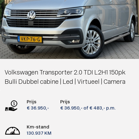
Volkswagen Transporter 2.0 TDI L2H1 150pk
Bulli Dubbel cabine | Led | Virtueel | Camera
Prijs
Prijs
€ 36.950,-
€ 36.950,-
of € 483,- p.m.
Km-stand
130.937 KM