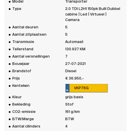
Model
Transporter
Type
2.0 TDI L2H1 150pk Bulli Dubbel
cabine | Led | Virtueel |
Camera
Aantal deuren
5
Aantal zitplaatsen
5
Transmissie
Automaat
Tellerstand
130.937 KM
Aantal versnellingen
7
Bouwjaar
27-07-2021
Brandstof
Diesel
Prijs
€ 36.950,-
Kenteken
VKP76G
Kleur
grijs basis
Bekleding
Stof
CO2-emissie
161 g/km
BTW/Marge
BTW
Aantal cilinders
4