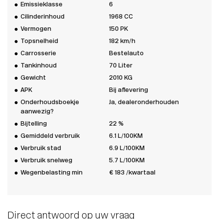
Emissieklasse
6
Cilinderinhoud
1968 CC
Vermogen
150 PK
Topsnelheid
182 km/h
Carrosserie
Bestelauto
Tankinhoud
70 Liter
Gewicht
2010 KG
APK
Bij aflevering
Onderhoudsboekje
Ja, dealeronderhouden
aanwezig?
Bijtelling
22 %
Gemiddeld verbruik
6.1 L/100KM
Verbruik stad
6.9 L/100KM
Verbruik snelweg
5.7 L/100KM
Wegenbelasting min
€ 183 /kwartaal
Direct antwoord op uw vraag