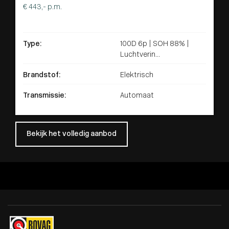
€ 443,- p.m.
Type:
100D 6p | SOH 88% |
Luchtverin...
Brandstof:
Elektrisch
Transmissie:
Automaat
Bekijk het volledig aanbod