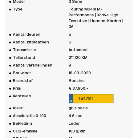
Model
3 Serie
Type
Touring M340i M-
Performance | Xdrive High
Executive | Harman-Kardon |
36
Aantal deuren
5
Aantal zitplaatsen
5
Transmissie
Automaat
Tellerstand
211.120 KM
Aantal versnellingen
8
Bouwjaar
18-03-2020
Brandstof
Benzine
Prijs
€ 37.950,-
Kenteken
T547ST
Kleur
grijs basis
Acceleratie 0-100
4.6 sec.
Bekleding
Leder
CO2-emissie
163 g/km