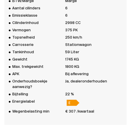
BTW/Marge
Marge
Aantal cilinders
6
Emissieklasse
6
Cilinderinhoud
2998 CC
Vermogen
375 PK
Topsnelheid
250 km/h
Carrosserie
Stationwagon
Tankinhoud
59 Liter
Gewicht
1745 KG
Max. trekgewicht
1800 KG
APK
Bij aflevering
Onderhoudsboekje
Ja, dealeronderhouden
aanwezig?
Bijtelling
22 %
Energielabel
Wegenbelasting min
€ 307 /kwartaal