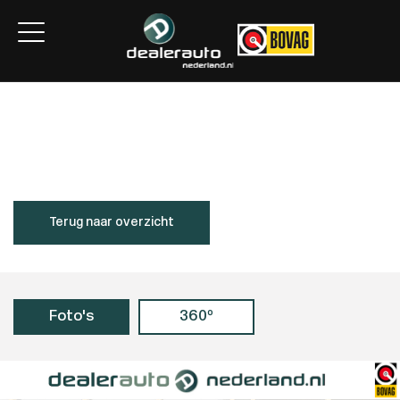
Home
Aanbod
Services
Over ons
Contact
Terug naar overzicht
Foto's
360º