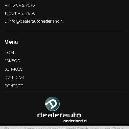
M: +31341217676
T: 0341 – 21 76 76
E: info@dealerautonederland.nl
Menu
HOME
AANBOD
SERVICES
OVER ONS
CONTACT
Onze pagina’s maken gebruik van functionele & analytische cookies. Door te