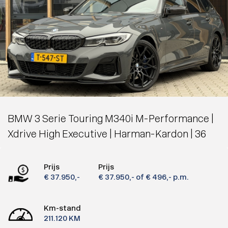
BMW 3 Serie Touring M340i M-Performance |
Xdrive High Executive | Harman-Kardon | 36
Prijs
Prijs
€ 37.950,-
€ 37.950,-
of € 496,- p.m.
Km-stand
211.120 KM